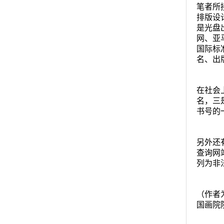
笔者所
排版设
是光盘
网、亚
国际标
名、出
在社会
名，三
书号的
另外还
查询网
列为非
（作者
国画院