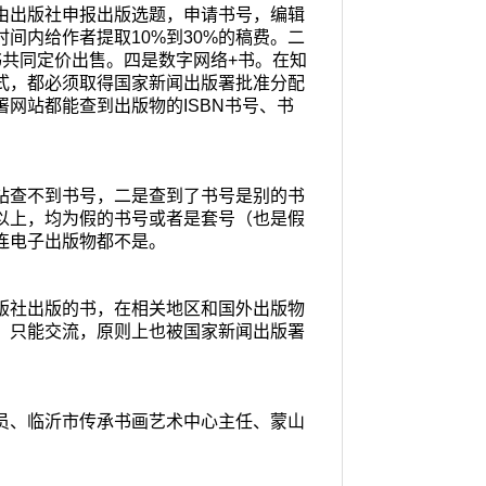
由出版社申报出版选题，申请书号，编辑
时间内给作者提取
10%
到
30%
的稿费。二
书共同定价出售。四是数字网络
+
书。在知
式，都必须取得国家新闻出版署批准分配
署网站都能查到出版物的
ISBN
书号、书
站查不到书号，二是查到了书号是别的书
以上，均为假的书号或者是套号（也是假
连电子出版物都不是。
版社出版的书，在相关地区和国外出版物
，只能交流，原则上也被国家新闻出版署
员、临沂市传承书画艺术中心主任、蒙山