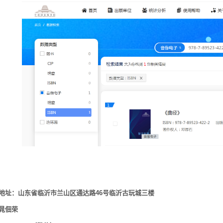
地址
：山东省临沂市兰山区通达路46号临沂古玩城三楼
晁佃荣