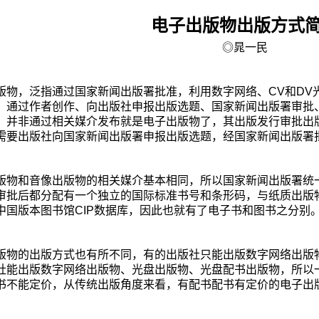
电子出版物出版方式
◎晁一民
版物，泛指通过国家新闻出版署批准，利用数字网络、
CV
和
DV
，通过作者创作、向出版社申报出版选题、国家新闻出版署审批
，并非通过相关媒介发布就是电子出版物了，其出版发行审批出
需要出版社向国家新闻出版署申报出版选题，经国家新闻出版署
版物和音像出版物的相关媒介基本相同，所以国家新闻出版署统
审批后都分配有一个独立的国际标准书号和条形码，与纸质出版
中国版本图书馆
CIP
数据库，因此也就有了电子书和图书之分别
版物的出版方式也有所不同，有的出版社只能出版数字网络出版
社能出版数字网络出版物、光盘出版物、光盘配书出版物，所以
书不能定价，从传统出版角度来看，有配书配书有定价的电子出